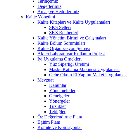
Tarihçemiz
Değerlerimiz
Amaç ve Hedeflerimiz
Kalite Yönetimi
Kalite Kitapları ve Kalite Uygulamaları
SKS Setleri
SKS Rehberleri
Kalite Yönetim Birimi ve Çalışmaları
Kalite Bölüm Sorumluları
Kalite Organizasyon Şeması
Akılcı Laboratuvar Kullanım Projesi
İyi Uygulama Örnekleri
Yüz Siperliği Üretimi
Maske Katlama Makinesi Uygulaması
Gebe Okulu El Yapımı Maket Uygulaması
Mevzuat
Kanunlar
Yönetmelikler
Genelgeler
Yönergeler
Tüzükler
Tebliğler
Öz Değerlendirme Planı
Eğitim Planı
Komite ve Komisyonlar