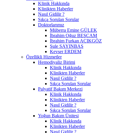
Klinik Hakkında
Klinikten Haberler
Nasıl Gidilir ?
Sıkça Sorulan Sorular
Doktorlarımız
Müberra Emine GÜLEK
İbrahim Oğuz BEŞÇAM
İbrahim Furkan AÇIKGÖZ
Şule SAYINBAŞ
Kevser ERDEM
Özellikli Hizmetler
Hemodiyaliz Birimi
Klinik Hakkında
Klinikten Haberler
Nasıl Gidilir ?
Sıkça Sorulan Sorular
Palyatif Bakım Merkezi
Klinik Hakkında
Klinikten Haberler
Nasıl Gidilir ?
Sıkça Sorulan Sorular
Yoğun Bakım Ünitesi
Klinik Hakkında
Klinikten Haberler
Nasıl Gidilir ?