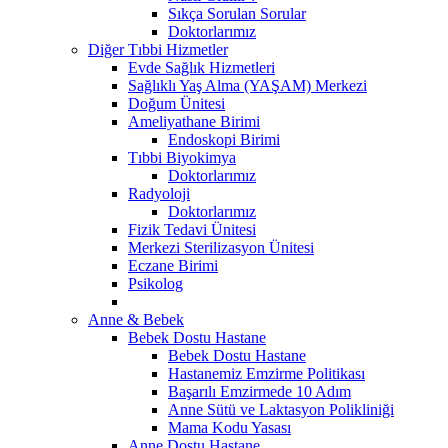
Sıkça Sorulan Sorular
Doktorlarımız
Diğer Tıbbi Hizmetler
Evde Sağlık Hizmetleri
Sağlıklı Yaş Alma (YAŞAM) Merkezi
Doğum Ünitesi
Ameliyathane Birimi
Endoskopi Birimi
Tıbbi Biyokimya
Doktorlarımız
Radyoloji
Doktorlarımız
Fizik Tedavi Ünitesi
Merkezi Sterilizasyon Ünitesi
Eczane Birimi
Psikolog
Anne & Bebek
Bebek Dostu Hastane
Bebek Dostu Hastane
Hastanemiz Emzirme Politikası
Başarılı Emzirmede 10 Adım
Anne Sütü ve Laktasyon Polikliniği
Mama Kodu Yasası
Anne Dostu Hastane