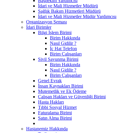
Başhekim Yardımcısı
İdari ve Mali Hizmetler Müdürü
Sağlık Bakım Hizmetleri Müdürü
İdari ve Mali Hizmetler Müdür Yardımcısı
Organizasyon Şeması
İdari Birimler
Bilgi İşlem Birimi
Birim Hakkında
Nasıl Gidilir ?
İç Hat Telefon
Birim Çalışanları
Sivil Savunma Birimi
Birim Hakkında
Nasıl Gidilir ?
Birim Çalışanları
Genel Evrak
İnsan Kaynakları Birimi
Mutemetlik ve Ek Ödeme
Çalışan Hakları ve Güvenliği Birimi
Hasta Hakları
Tıbbi Sosyal Hizmet
Faturalama Birimi
Satın Alma Birimi
Hastanemiz Hakkında