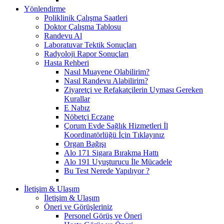
Yönlendirme
Poliklinik Çalışma Saatleri
Doktor Çalışma Tablosu
Randevu Al
Laboratuvar Tektik Sonuçları
Radyoloji Rapor Sonuçları
Hasta Rehberi
Nasıl Muayene Olabilirim?
Nasıl Randevu Alabilirim?
Ziyaretçi ve Refakatçilerin Uyması Gereken
Kurallar
E Nabız
Nöbetçi Eczane
Çorum Evde Sağlık Hizmetleri İl
Koordinatörlüğü İçin Tıklayınız
Organ Bağışı
Alo 171 Sigara Bırakma Hattı
Alo 191 Uyuşturucu İle Mücadele
Bu Test Nerede Yapılıyor ?
İletişim & Ulaşım
İletişim & Ulaşım
Öneri ve Görüşleriniz
Personel Görüş ve Öneri