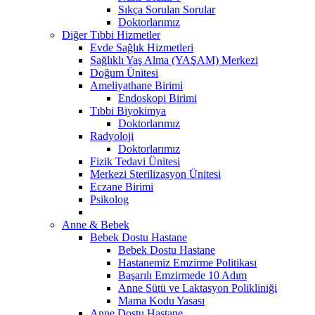
Sıkça Sorulan Sorular
Doktorlarımız
Diğer Tıbbi Hizmetler
Evde Sağlık Hizmetleri
Sağlıklı Yaş Alma (YAŞAM) Merkezi
Doğum Ünitesi
Ameliyathane Birimi
Endoskopi Birimi
Tıbbi Biyokimya
Doktorlarımız
Radyoloji
Doktorlarımız
Fizik Tedavi Ünitesi
Merkezi Sterilizasyon Ünitesi
Eczane Birimi
Psikolog
Anne & Bebek
Bebek Dostu Hastane
Bebek Dostu Hastane
Hastanemiz Emzirme Politikası
Başarılı Emzirmede 10 Adım
Anne Sütü ve Laktasyon Polikliniği
Mama Kodu Yasası
Anne Dostu Hastane