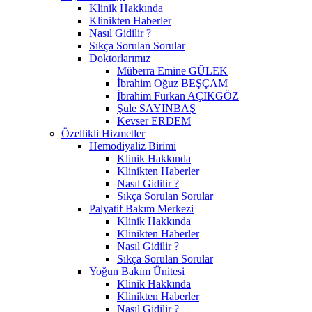
Klinik Hakkında
Klinikten Haberler
Nasıl Gidilir ?
Sıkça Sorulan Sorular
Doktorlarımız
Müberra Emine GÜLEK
İbrahim Oğuz BEŞÇAM
İbrahim Furkan AÇIKGÖZ
Şule SAYINBAŞ
Kevser ERDEM
Özellikli Hizmetler
Hemodiyaliz Birimi
Klinik Hakkında
Klinikten Haberler
Nasıl Gidilir ?
Sıkça Sorulan Sorular
Palyatif Bakım Merkezi
Klinik Hakkında
Klinikten Haberler
Nasıl Gidilir ?
Sıkça Sorulan Sorular
Yoğun Bakım Ünitesi
Klinik Hakkında
Klinikten Haberler
Nasıl Gidilir ?