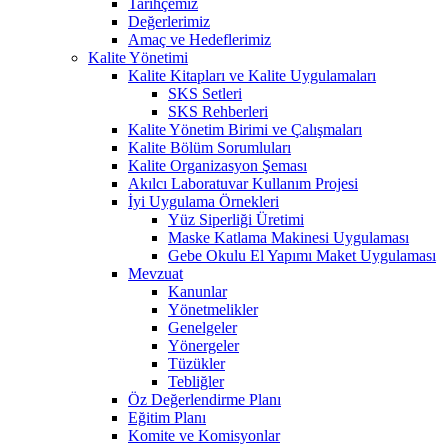
Tarihçemiz
Değerlerimiz
Amaç ve Hedeflerimiz
Kalite Yönetimi
Kalite Kitapları ve Kalite Uygulamaları
SKS Setleri
SKS Rehberleri
Kalite Yönetim Birimi ve Çalışmaları
Kalite Bölüm Sorumluları
Kalite Organizasyon Şeması
Akılcı Laboratuvar Kullanım Projesi
İyi Uygulama Örnekleri
Yüz Siperliği Üretimi
Maske Katlama Makinesi Uygulaması
Gebe Okulu El Yapımı Maket Uygulaması
Mevzuat
Kanunlar
Yönetmelikler
Genelgeler
Yönergeler
Tüzükler
Tebliğler
Öz Değerlendirme Planı
Eğitim Planı
Komite ve Komisyonlar