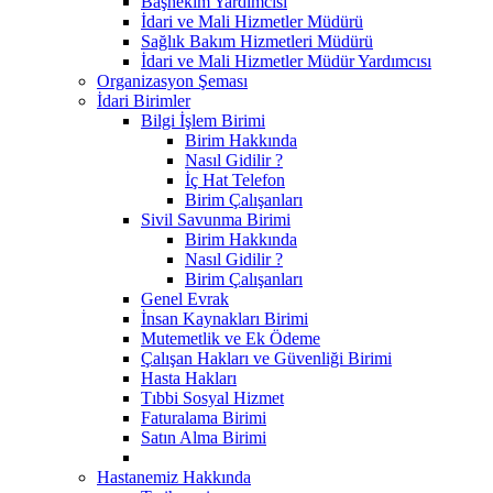
Başhekim Yardımcısı
İdari ve Mali Hizmetler Müdürü
Sağlık Bakım Hizmetleri Müdürü
İdari ve Mali Hizmetler Müdür Yardımcısı
Organizasyon Şeması
İdari Birimler
Bilgi İşlem Birimi
Birim Hakkında
Nasıl Gidilir ?
İç Hat Telefon
Birim Çalışanları
Sivil Savunma Birimi
Birim Hakkında
Nasıl Gidilir ?
Birim Çalışanları
Genel Evrak
İnsan Kaynakları Birimi
Mutemetlik ve Ek Ödeme
Çalışan Hakları ve Güvenliği Birimi
Hasta Hakları
Tıbbi Sosyal Hizmet
Faturalama Birimi
Satın Alma Birimi
Hastanemiz Hakkında