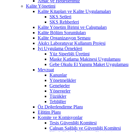
Amaç ve Hedeflerimiz
Kalite Yönetimi
Kalite Kitapları ve Kalite Uygulamaları
SKS Setleri
SKS Rehberleri
Kalite Yönetim Birimi ve Çalışmaları
Kalite Bölüm Sorumluları
Kalite Organizasyon Şeması
Akılcı Laboratuvar Kullanım Projesi
İyi Uygulama Örnekleri
Yüz Siperliği Üretimi
Maske Katlama Makinesi Uygulaması
Gebe Okulu El Yapımı Maket Uygulaması
Mevzuat
Kanunlar
Yönetmelikler
Genelgeler
Yönergeler
Tüzükler
Tebliğler
Öz Değerlendirme Planı
Eğitim Planı
Komite ve Komisyonlar
Tesis Güvenliği Komitesi
Çalışan Sağlığı ve Güvenliği Komitesi