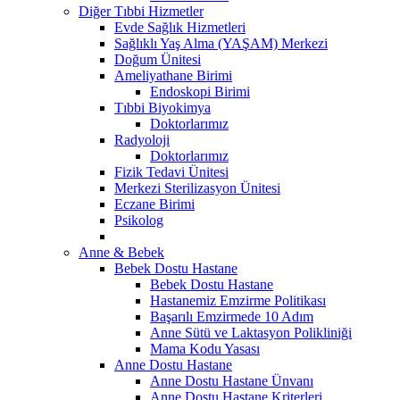
Diğer Tıbbi Hizmetler
Evde Sağlık Hizmetleri
Sağlıklı Yaş Alma (YAŞAM) Merkezi
Doğum Ünitesi
Ameliyathane Birimi
Endoskopi Birimi
Tıbbi Biyokimya
Doktorlarımız
Radyoloji
Doktorlarımız
Fizik Tedavi Ünitesi
Merkezi Sterilizasyon Ünitesi
Eczane Birimi
Psikolog
Anne & Bebek
Bebek Dostu Hastane
Bebek Dostu Hastane
Hastanemiz Emzirme Politikası
Başarılı Emzirmede 10 Adım
Anne Sütü ve Laktasyon Polikliniği
Mama Kodu Yasası
Anne Dostu Hastane
Anne Dostu Hastane Ünvanı
Anne Dostu Hastane Kriterleri