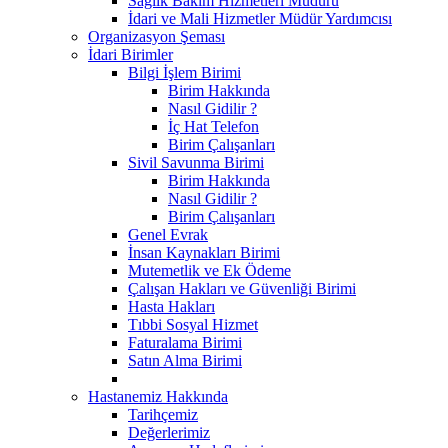
Sağlık Bakım Hizmetleri Müdürü
İdari ve Mali Hizmetler Müdür Yardımcısı
Organizasyon Şeması
İdari Birimler
Bilgi İşlem Birimi
Birim Hakkında
Nasıl Gidilir ?
İç Hat Telefon
Birim Çalışanları
Sivil Savunma Birimi
Birim Hakkında
Nasıl Gidilir ?
Birim Çalışanları
Genel Evrak
İnsan Kaynakları Birimi
Mutemetlik ve Ek Ödeme
Çalışan Hakları ve Güvenliği Birimi
Hasta Hakları
Tıbbi Sosyal Hizmet
Faturalama Birimi
Satın Alma Birimi
Hastanemiz Hakkında
Tarihçemiz
Değerlerimiz