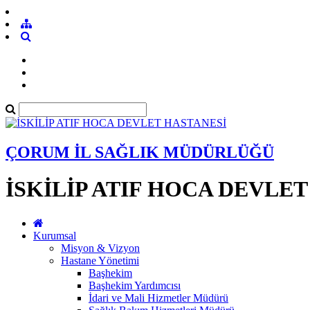
ÇORUM İL SAĞLIK MÜDÜRLÜĞÜ
İSKİLİP ATIF HOCA DEVLE
Kurumsal
Misyon & Vizyon
Hastane Yönetimi
Başhekim
Başhekim Yardımcısı
İdari ve Mali Hizmetler Müdürü