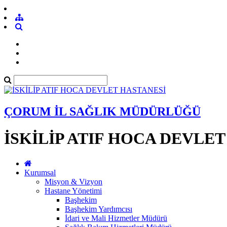
ÇORUM İL SAĞLIK MÜDÜRLÜĞÜ
İSKİLİP ATIF HOCA DEVLE
Kurumsal
Misyon & Vizyon
Hastane Yönetimi
Başhekim
Başhekim Yardımcısı
İdari ve Mali Hizmetler Müdürü