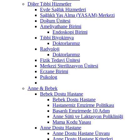
Diğer Tıbbi Hizmetler
Evde Sağlık Hizmetleri
Sağlıklı Yaş Alma (YAŞAM) Merkezi
Doğum Ünitesi
Ameliyathane Birimi
Endoskopi Birimi
Tıbbi Biyokimya
Doktorlarımız
Radyoloji
Doktorlarımız
Fizik Tedavi Ünitesi
Merkezi Sterilizasyon Ünitesi
Eczane Birimi
Psikolog
Anne & Bebek
Bebek Dostu Hastane
Bebek Dostu Hastane
Hastanemiz Emzirme Politikası
Başarılı Emzirmede 10 Adım
Anne Sütü ve Laktasyon Polikliniği
Mama Kodu Yasası
Anne Dostu Hastane
Anne Dostu Hastane Ünvanı
Anne Dostu Hastane Kriterleri