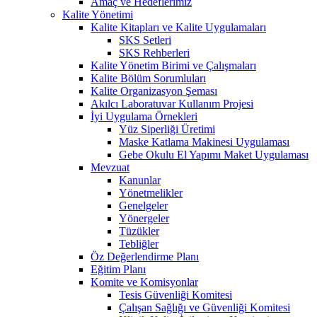
Amaç ve Hedeflerimiz
Kalite Yönetimi
Kalite Kitapları ve Kalite Uygulamaları
SKS Setleri
SKS Rehberleri
Kalite Yönetim Birimi ve Çalışmaları
Kalite Bölüm Sorumluları
Kalite Organizasyon Şeması
Akılcı Laboratuvar Kullanım Projesi
İyi Uygulama Örnekleri
Yüz Siperliği Üretimi
Maske Katlama Makinesi Uygulaması
Gebe Okulu El Yapımı Maket Uygulaması
Mevzuat
Kanunlar
Yönetmelikler
Genelgeler
Yönergeler
Tüzükler
Tebliğler
Öz Değerlendirme Planı
Eğitim Planı
Komite ve Komisyonlar
Tesis Güvenliği Komitesi
Çalışan Sağlığı ve Güvenliği Komitesi