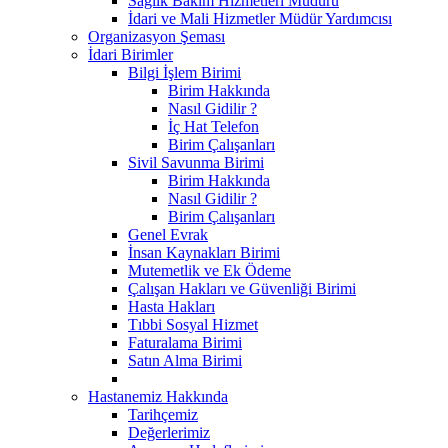
Sağlık Bakım Hizmetleri Müdürü
İdari ve Mali Hizmetler Müdür Yardımcısı
Organizasyon Şeması
İdari Birimler
Bilgi İşlem Birimi
Birim Hakkında
Nasıl Gidilir ?
İç Hat Telefon
Birim Çalışanları
Sivil Savunma Birimi
Birim Hakkında
Nasıl Gidilir ?
Birim Çalışanları
Genel Evrak
İnsan Kaynakları Birimi
Mutemetlik ve Ek Ödeme
Çalışan Hakları ve Güvenliği Birimi
Hasta Hakları
Tıbbi Sosyal Hizmet
Faturalama Birimi
Satın Alma Birimi
Hastanemiz Hakkında
Tarihçemiz
Değerlerimiz