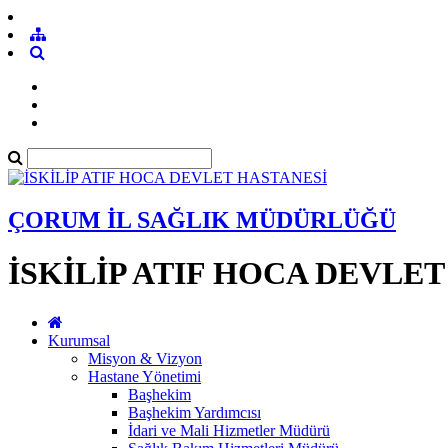
ÇORUM İL SAĞLIK MÜDÜRLÜĞÜ
İSKİLİP ATIF HOCA DEVLE
Kurumsal
Misyon & Vizyon
Hastane Yönetimi
Başhekim
Başhekim Yardımcısı
İdari ve Mali Hizmetler Müdürü