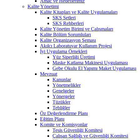
Amaç ve Hedeflerimiz
Kalite Yönetimi
Kalite Kitapları ve Kalite Uygulamaları
SKS Setleri
SKS Rehberleri
Kalite Yönetim Birimi ve Çalışmaları
Kalite Bölüm Sorumluları
Kalite Organizasyon Şeması
Akılcı Laboratuvar Kullanım Projesi
İyi Uygulama Örnekleri
Yüz Siperliği Üretimi
Maske Katlama Makinesi Uygulaması
Gebe Okulu El Yapımı Maket Uygulaması
Mevzuat
Kanunlar
Yönetmelikler
Genelgeler
Yönergeler
Tüzükler
Tebliğler
Öz Değerlendirme Planı
Eğitim Planı
Komite ve Komisyonlar
Tesis Güvenliği Komitesi
Çalışan Sağlığı ve Güvenliği Komitesi