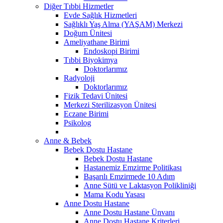
Diğer Tıbbi Hizmetler
Evde Sağlık Hizmetleri
Sağlıklı Yaş Alma (YAŞAM) Merkezi
Doğum Ünitesi
Ameliyathane Birimi
Endoskopi Birimi
Tıbbi Biyokimya
Doktorlarımız
Radyoloji
Doktorlarımız
Fizik Tedavi Ünitesi
Merkezi Sterilizasyon Ünitesi
Eczane Birimi
Psikolog
Anne & Bebek
Bebek Dostu Hastane
Bebek Dostu Hastane
Hastanemiz Emzirme Politikası
Başarılı Emzirmede 10 Adım
Anne Sütü ve Laktasyon Polikliniği
Mama Kodu Yasası
Anne Dostu Hastane
Anne Dostu Hastane Ünvanı
Anne Dostu Hastane Kriterleri