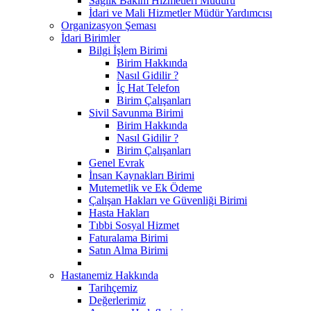
Sağlık Bakım Hizmetleri Müdürü
İdari ve Mali Hizmetler Müdür Yardımcısı
Organizasyon Şeması
İdari Birimler
Bilgi İşlem Birimi
Birim Hakkında
Nasıl Gidilir ?
İç Hat Telefon
Birim Çalışanları
Sivil Savunma Birimi
Birim Hakkında
Nasıl Gidilir ?
Birim Çalışanları
Genel Evrak
İnsan Kaynakları Birimi
Mutemetlik ve Ek Ödeme
Çalışan Hakları ve Güvenliği Birimi
Hasta Hakları
Tıbbi Sosyal Hizmet
Faturalama Birimi
Satın Alma Birimi
Hastanemiz Hakkında
Tarihçemiz
Değerlerimiz