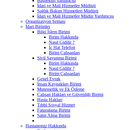
Başhekim Yardımcısı
İdari ve Mali Hizmetler Müdürü
Sağlık Bakım Hizmetleri Müdürü
İdari ve Mali Hizmetler Müdür Yardımcısı
Organizasyon Şeması
İdari Birimler
Bilgi İşlem Birimi
Birim Hakkında
Nasıl Gidilir ?
İç Hat Telefon
Birim Çalışanları
Sivil Savunma Birimi
Birim Hakkında
Nasıl Gidilir ?
Birim Çalışanları
Genel Evrak
İnsan Kaynakları Birimi
Mutemetlik ve Ek Ödeme
Çalışan Hakları ve Güvenliği Birimi
Hasta Hakları
Tıbbi Sosyal Hizmet
Faturalama Birimi
Satın Alma Birimi
Hastanemiz Hakkında