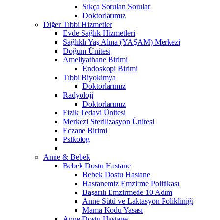
Sıkça Sorulan Sorular
Doktorlarımız
Diğer Tıbbi Hizmetler
Evde Sağlık Hizmetleri
Sağlıklı Yaş Alma (YAŞAM) Merkezi
Doğum Ünitesi
Ameliyathane Birimi
Endoskopi Birimi
Tıbbi Biyokimya
Doktorlarımız
Radyoloji
Doktorlarımız
Fizik Tedavi Ünitesi
Merkezi Sterilizasyon Ünitesi
Eczane Birimi
Psikolog
Anne & Bebek
Bebek Dostu Hastane
Bebek Dostu Hastane
Hastanemiz Emzirme Politikası
Başarılı Emzirmede 10 Adım
Anne Sütü ve Laktasyon Polikliniği
Mama Kodu Yasası
Anne Dostu Hastane