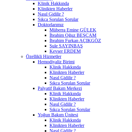
Klinik Hakkında
Klinikten Haberler
Nasıl Gidilir ?
Sıkça Sorulan Sorular
Doktorlarımız
Müberra Emine GÜLEK
İbrahim Oğuz BEŞÇAM
İbrahim Furkan AÇIKGÖZ
Şule SAYINBAŞ
Kevser ERDEM
Özellikli Hizmetler
Hemodiyaliz Birimi
Klinik Hakkında
Klinikten Haberler
Nasıl Gidilir ?
Sıkça Sorulan Sorular
Palyatif Bakım Merkezi
Klinik Hakkında
Klinikten Haberler
Nasıl Gidilir ?
Sıkça Sorulan Sorular
Yoğun Bakım Ünitesi
Klinik Hakkında
Klinikten Haberler
Nasıl Gidilir ?