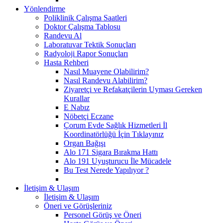
Yönlendirme
Poliklinik Çalışma Saatleri
Doktor Çalışma Tablosu
Randevu Al
Laboratuvar Tektik Sonuçları
Radyoloji Rapor Sonuçları
Hasta Rehberi
Nasıl Muayene Olabilirim?
Nasıl Randevu Alabilirim?
Ziyaretçi ve Refakatçilerin Uyması Gereken
Kurallar
E Nabız
Nöbetçi Eczane
Çorum Evde Sağlık Hizmetleri İl
Koordinatörlüğü İçin Tıklayınız
Organ Bağışı
Alo 171 Sigara Bırakma Hattı
Alo 191 Uyuşturucu İle Mücadele
Bu Test Nerede Yapılıyor ?
İletişim & Ulaşım
İletişim & Ulaşım
Öneri ve Görüşleriniz
Personel Görüş ve Öneri