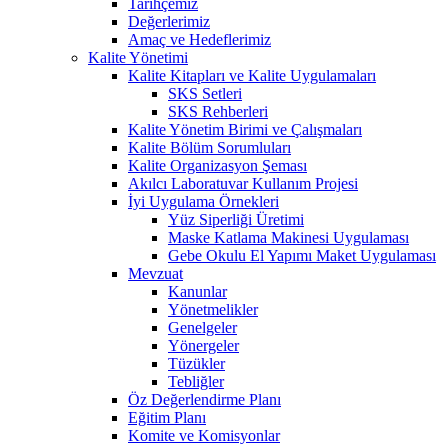
Tarihçemiz
Değerlerimiz
Amaç ve Hedeflerimiz
Kalite Yönetimi
Kalite Kitapları ve Kalite Uygulamaları
SKS Setleri
SKS Rehberleri
Kalite Yönetim Birimi ve Çalışmaları
Kalite Bölüm Sorumluları
Kalite Organizasyon Şeması
Akılcı Laboratuvar Kullanım Projesi
İyi Uygulama Örnekleri
Yüz Siperliği Üretimi
Maske Katlama Makinesi Uygulaması
Gebe Okulu El Yapımı Maket Uygulaması
Mevzuat
Kanunlar
Yönetmelikler
Genelgeler
Yönergeler
Tüzükler
Tebliğler
Öz Değerlendirme Planı
Eğitim Planı
Komite ve Komisyonlar