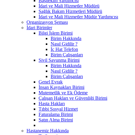
Başhekim Yardımcısı
İdari ve Mali Hizmetler Müdürü
Sağlık Bakım Hizmetleri Müdürü
İdari ve Mali Hizmetler Müdür Yardımcısı
Organizasyon Şeması
İdari Birimler
Bilgi İşlem Birimi
Birim Hakkında
Nasıl Gidilir ?
İç Hat Telefon
Birim Çalışanları
Sivil Savunma Birimi
Birim Hakkında
Nasıl Gidilir ?
Birim Çalışanları
Genel Evrak
İnsan Kaynakları Birimi
Mutemetlik ve Ek Ödeme
Çalışan Hakları ve Güvenliği Birimi
Hasta Hakları
Tıbbi Sosyal Hizmet
Faturalama Birimi
Satın Alma Birimi
Hastanemiz Hakkında