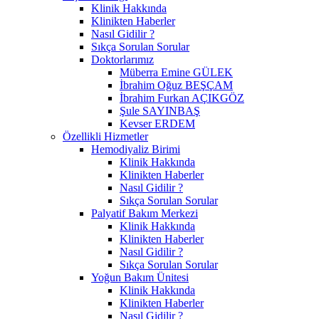
Klinik Hakkında
Klinikten Haberler
Nasıl Gidilir ?
Sıkça Sorulan Sorular
Doktorlarımız
Müberra Emine GÜLEK
İbrahim Oğuz BEŞÇAM
İbrahim Furkan AÇIKGÖZ
Şule SAYINBAŞ
Kevser ERDEM
Özellikli Hizmetler
Hemodiyaliz Birimi
Klinik Hakkında
Klinikten Haberler
Nasıl Gidilir ?
Sıkça Sorulan Sorular
Palyatif Bakım Merkezi
Klinik Hakkında
Klinikten Haberler
Nasıl Gidilir ?
Sıkça Sorulan Sorular
Yoğun Bakım Ünitesi
Klinik Hakkında
Klinikten Haberler
Nasıl Gidilir ?