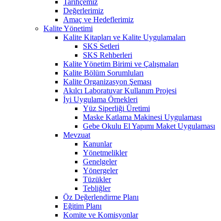
Tarihçemiz
Değerlerimiz
Amaç ve Hedeflerimiz
Kalite Yönetimi
Kalite Kitapları ve Kalite Uygulamaları
SKS Setleri
SKS Rehberleri
Kalite Yönetim Birimi ve Çalışmaları
Kalite Bölüm Sorumluları
Kalite Organizasyon Şeması
Akılcı Laboratuvar Kullanım Projesi
İyi Uygulama Örnekleri
Yüz Siperliği Üretimi
Maske Katlama Makinesi Uygulaması
Gebe Okulu El Yapımı Maket Uygulaması
Mevzuat
Kanunlar
Yönetmelikler
Genelgeler
Yönergeler
Tüzükler
Tebliğler
Öz Değerlendirme Planı
Eğitim Planı
Komite ve Komisyonlar