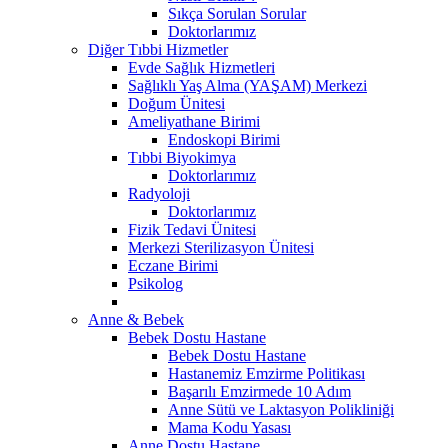
Sıkça Sorulan Sorular
Doktorlarımız
Diğer Tıbbi Hizmetler
Evde Sağlık Hizmetleri
Sağlıklı Yaş Alma (YAŞAM) Merkezi
Doğum Ünitesi
Ameliyathane Birimi
Endoskopi Birimi
Tıbbi Biyokimya
Doktorlarımız
Radyoloji
Doktorlarımız
Fizik Tedavi Ünitesi
Merkezi Sterilizasyon Ünitesi
Eczane Birimi
Psikolog
Anne & Bebek
Bebek Dostu Hastane
Bebek Dostu Hastane
Hastanemiz Emzirme Politikası
Başarılı Emzirmede 10 Adım
Anne Sütü ve Laktasyon Polikliniği
Mama Kodu Yasası
Anne Dostu Hastane