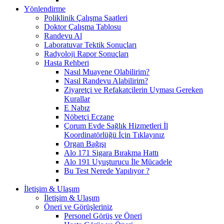
Yönlendirme
Poliklinik Çalışma Saatleri
Doktor Çalışma Tablosu
Randevu Al
Laboratuvar Tektik Sonuçları
Radyoloji Rapor Sonuçları
Hasta Rehberi
Nasıl Muayene Olabilirim?
Nasıl Randevu Alabilirim?
Ziyaretçi ve Refakatçilerin Uyması Gereken
Kurallar
E Nabız
Nöbetçi Eczane
Çorum Evde Sağlık Hizmetleri İl
Koordinatörlüğü İçin Tıklayınız
Organ Bağışı
Alo 171 Sigara Bırakma Hattı
Alo 191 Uyuşturucu İle Mücadele
Bu Test Nerede Yapılıyor ?
İletişim & Ulaşım
İletişim & Ulaşım
Öneri ve Görüşleriniz
Personel Görüş ve Öneri