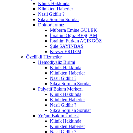
Klinik Hakkında
Klinikten Haberler
Nasıl Gidilir ?
Sıkça Sorulan Sorular
Doktorlarımız
Müberra Emine GÜLEK
İbrahim Oğuz BEŞÇAM
İbrahim Furkan AÇIKGÖZ
Şule SAYINBAŞ
Kevser ERDEM
Özellikli Hizmetler
Hemodiyaliz Birimi
Klinik Hakkında
Klinikten Haberler
Nasıl Gidilir ?
Sıkça Sorulan Sorular
Palyatif Bakım Merkezi
Klinik Hakkında
Klinikten Haberler
Nasıl Gidilir ?
Sıkça Sorulan Sorular
Yoğun Bakım Ünitesi
Klinik Hakkında
Klinikten Haberler
Nasıl Gidilir ?