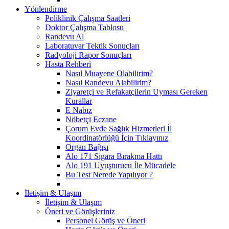
Yönlendirme
Poliklinik Çalışma Saatleri
Doktor Çalışma Tablosu
Randevu Al
Laboratuvar Tektik Sonuçları
Radyoloji Rapor Sonuçları
Hasta Rehberi
Nasıl Muayene Olabilirim?
Nasıl Randevu Alabilirim?
Ziyaretçi ve Refakatçilerin Uyması Gereken
Kurallar
E Nabız
Nöbetçi Eczane
Çorum Evde Sağlık Hizmetleri İl
Koordinatörlüğü İçin Tıklayınız
Organ Bağışı
Alo 171 Sigara Bırakma Hattı
Alo 191 Uyuşturucu İle Mücadele
Bu Test Nerede Yapılıyor ?
İletişim & Ulaşım
İletişim & Ulaşım
Öneri ve Görüşleriniz
Personel Görüş ve Öneri