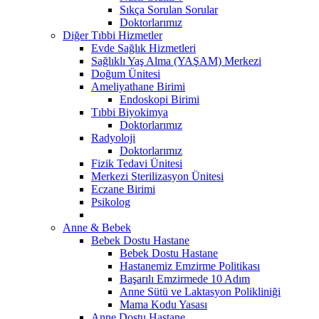
Sıkça Sorulan Sorular
Doktorlarımız
Diğer Tıbbi Hizmetler
Evde Sağlık Hizmetleri
Sağlıklı Yaş Alma (YAŞAM) Merkezi
Doğum Ünitesi
Ameliyathane Birimi
Endoskopi Birimi
Tıbbi Biyokimya
Doktorlarımız
Radyoloji
Doktorlarımız
Fizik Tedavi Ünitesi
Merkezi Sterilizasyon Ünitesi
Eczane Birimi
Psikolog
Anne & Bebek
Bebek Dostu Hastane
Bebek Dostu Hastane
Hastanemiz Emzirme Politikası
Başarılı Emzirmede 10 Adım
Anne Sütü ve Laktasyon Polikliniği
Mama Kodu Yasası
Anne Dostu Hastane