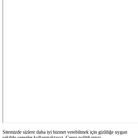
Sitemizde sizlere daha iyi hizmet verebilmek için gizliliğe uygun
şekilde çerezler kullanmaktayız. Çerez politikamızı