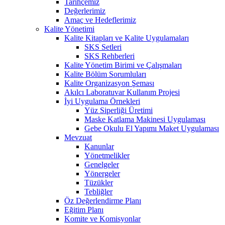
Tarihçemiz
Değerlerimiz
Amaç ve Hedeflerimiz
Kalite Yönetimi
Kalite Kitapları ve Kalite Uygulamaları
SKS Setleri
SKS Rehberleri
Kalite Yönetim Birimi ve Çalışmaları
Kalite Bölüm Sorumluları
Kalite Organizasyon Şeması
Akılcı Laboratuvar Kullanım Projesi
İyi Uygulama Örnekleri
Yüz Siperliği Üretimi
Maske Katlama Makinesi Uygulaması
Gebe Okulu El Yapımı Maket Uygulaması
Mevzuat
Kanunlar
Yönetmelikler
Genelgeler
Yönergeler
Tüzükler
Tebliğler
Öz Değerlendirme Planı
Eğitim Planı
Komite ve Komisyonlar