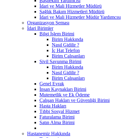
Başhekim Yardımcısı
İdari ve Mali Hizmetler Müdürü
Sağlık Bakım Hizmetleri Müdürü
İdari ve Mali Hizmetler Müdür Yardımcısı
Organizasyon Şeması
İdari Birimler
Bilgi İşlem Birimi
Birim Hakkında
Nasıl Gidilir ?
İç Hat Telefon
Birim Çalışanları
Sivil Savunma Birimi
Birim Hakkında
Nasıl Gidilir ?
Birim Çalışanları
Genel Evrak
İnsan Kaynakları Birimi
Mutemetlik ve Ek Ödeme
Çalışan Hakları ve Güvenliği Birimi
Hasta Hakları
Tıbbi Sosyal Hizmet
Faturalama Birimi
Satın Alma Birimi
Hastanemiz Hakkında