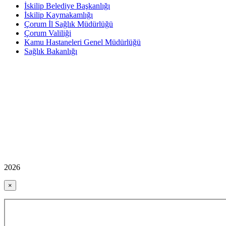
İskilip Belediye Başkanlığı
İskilip Kaymakamlığı
Çorum İl Sağlık Müdürlüğü
Çorum Valiliği
Kamu Hastaneleri Genel Müdürlüğü
Sağlık Bakanlığı
2026
×