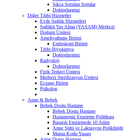
Sıkça Sorulan Sorular
Doktorlarımız
Diğer Tıbbi Hizmetler
Evde Sağlık Hizmetleri
Sağlıklı Yaş Alma (YAŞAM) Merkezi
Doğum Ünitesi
Ameliyathane Birimi
Endoskopi Birimi
Tıbbi Biyokimya
Doktorlarımız
Radyoloji
Doktorlarımız
Fizik Tedavi Ünitesi
Merkezi Sterilizasyon Ünitesi
Eczane Birimi
Psikolog
Anne & Bebek
Bebek Dostu Hastane
Bebek Dostu Hastane
Hastanemiz Emzirme Politikası
Başarılı Emzirmede 10 Adım
Anne Sütü ve Laktasyon Polikliniği
Mama Kodu Yasası
Anne Dostu Hastane