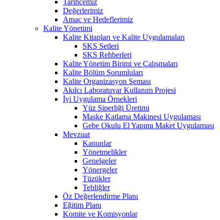
Tarihçemiz
Değerlerimiz
Amaç ve Hedeflerimiz
Kalite Yönetimi
Kalite Kitapları ve Kalite Uygulamaları
SKS Setleri
SKS Rehberleri
Kalite Yönetim Birimi ve Çalışmaları
Kalite Bölüm Sorumluları
Kalite Organizasyon Şeması
Akılcı Laboratuvar Kullanım Projesi
İyi Uygulama Örnekleri
Yüz Siperliği Üretimi
Maske Katlama Makinesi Uygulaması
Gebe Okulu El Yapımı Maket Uygulaması
Mevzuat
Kanunlar
Yönetmelikler
Genelgeler
Yönergeler
Tüzükler
Tebliğler
Öz Değerlendirme Planı
Eğitim Planı
Komite ve Komisyonlar