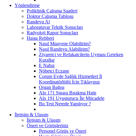
Yönlendirme
Poliklinik Çalışma Saatleri
Doktor Çalışma Tablosu
Randevu Al
Laboratuvar Tektik Sonuçları
Radyoloji Rapor Sonuçları
Hasta Rehberi
Nasıl Muayene Olabilirim?
Nasıl Randevu Alabilirim?
Ziyaretçi ve Refakatçilerin Uyması Gereken
Kurallar
E Nabız
Nöbetçi Eczane
Çorum Evde Sağlık Hizmetleri İl
Koordinatörlüğü İçin Tıklayınız
Organ Bağışı
Alo 171 Sigara Bırakma Hattı
Alo 191 Uyuşturucu İle Mücadele
Bu Test Nerede Yapılıyor ?
İletişim & Ulaşım
İletişim & Ulaşım
Öneri ve Görüşleriniz
Personel Görüş ve Öneri