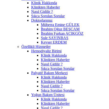
Klinik Hakkında
Klinikten Haberler
Nasıl Gidilir ?
Sıkça Sorulan Sorular
Doktorlarımız
Müberra Emine GÜLEK
İbrahim Oğuz BEŞÇAM
İbrahim Furkan AÇIKGÖZ
Şule SAYINBAŞ
Kevser ERDEM
Özellikli Hizmetler
Hemodiyaliz Birimi
Klinik Hakkında
Klinikten Haberler
Nasıl Gidilir ?
Sıkça Sorulan Sorular
Palyatif Bakım Merkezi
Klinik Hakkında
Klinikten Haberler
Nasıl Gidilir ?
Sıkça Sorulan Sorular
Yoğun Bakım Ünitesi
Klinik Hakkında
Klinikten Haberler
Nasıl Gidilir ?