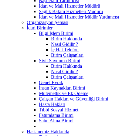
Başhekim Yardımcısı
İdari ve Mali Hizmetler Müdürü
Sağlık Bakım Hizmetleri Müdürü
İdari ve Mali Hizmetler Müdür Yardımcısı
Organizasyon Şeması
İdari Birimler
Bilgi İşlem Birimi
Birim Hakkında
Nasıl Gidilir ?
İç Hat Telefon
Birim Çalışanları
Sivil Savunma Birimi
Birim Hakkında
Nasıl Gidilir ?
Birim Çalışanları
Genel Evrak
İnsan Kaynakları Birimi
Mutemetlik ve Ek Ödeme
Çalışan Hakları ve Güvenliği Birimi
Hasta Hakları
Tıbbi Sosyal Hizmet
Faturalama Birimi
Satın Alma Birimi
Hastanemiz Hakkında