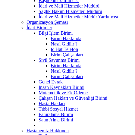
Başhekim Yardımcısı
İdari ve Mali Hizmetler Müdürü
Sağlık Bakım Hizmetleri Müdürü
İdari ve Mali Hizmetler Müdür Yardımcısı
Organizasyon Şeması
İdari Birimler
Bilgi İşlem Birimi
Birim Hakkında
Nasıl Gidilir ?
İç Hat Telefon
Birim Çalışanları
Sivil Savunma Birimi
Birim Hakkında
Nasıl Gidilir ?
Birim Çalışanları
Genel Evrak
İnsan Kaynakları Birimi
Mutemetlik ve Ek Ödeme
Çalışan Hakları ve Güvenliği Birimi
Hasta Hakları
Tıbbi Sosyal Hizmet
Faturalama Birimi
Satın Alma Birimi
Hastanemiz Hakkında