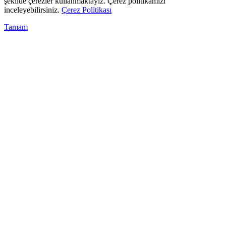
şekilde çerezler kullanmaktayız. Çerez politikamızı
inceleyebilirsiniz.
Çerez Politikası
Tamam