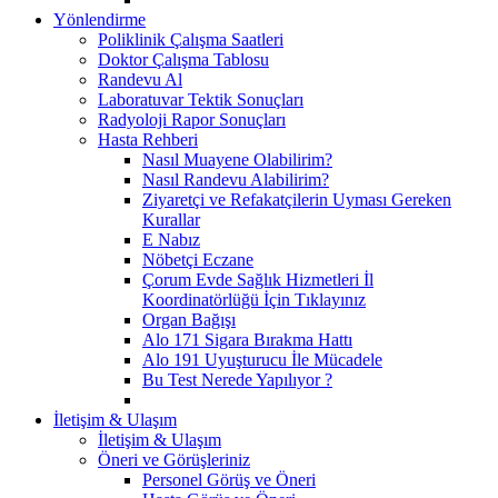
Yönlendirme
Poliklinik Çalışma Saatleri
Doktor Çalışma Tablosu
Randevu Al
Laboratuvar Tektik Sonuçları
Radyoloji Rapor Sonuçları
Hasta Rehberi
Nasıl Muayene Olabilirim?
Nasıl Randevu Alabilirim?
Ziyaretçi ve Refakatçilerin Uyması Gereken
Kurallar
E Nabız
Nöbetçi Eczane
Çorum Evde Sağlık Hizmetleri İl
Koordinatörlüğü İçin Tıklayınız
Organ Bağışı
Alo 171 Sigara Bırakma Hattı
Alo 191 Uyuşturucu İle Mücadele
Bu Test Nerede Yapılıyor ?
İletişim & Ulaşım
İletişim & Ulaşım
Öneri ve Görüşleriniz
Personel Görüş ve Öneri