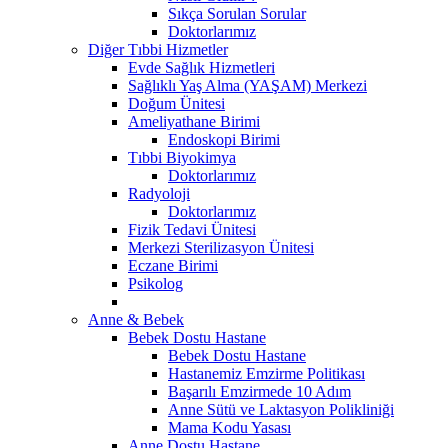
Sıkça Sorulan Sorular
Doktorlarımız
Diğer Tıbbi Hizmetler
Evde Sağlık Hizmetleri
Sağlıklı Yaş Alma (YAŞAM) Merkezi
Doğum Ünitesi
Ameliyathane Birimi
Endoskopi Birimi
Tıbbi Biyokimya
Doktorlarımız
Radyoloji
Doktorlarımız
Fizik Tedavi Ünitesi
Merkezi Sterilizasyon Ünitesi
Eczane Birimi
Psikolog
Anne & Bebek
Bebek Dostu Hastane
Bebek Dostu Hastane
Hastanemiz Emzirme Politikası
Başarılı Emzirmede 10 Adım
Anne Sütü ve Laktasyon Polikliniği
Mama Kodu Yasası
Anne Dostu Hastane