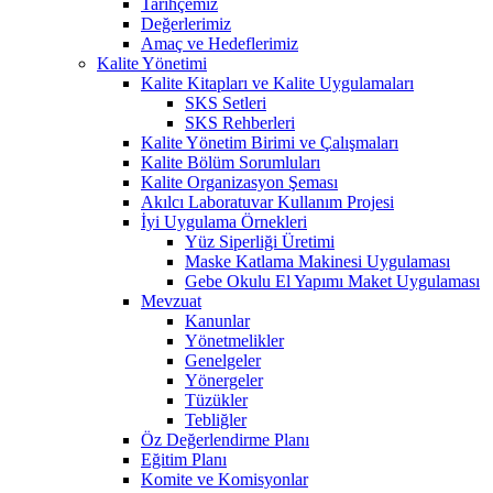
Tarihçemiz
Değerlerimiz
Amaç ve Hedeflerimiz
Kalite Yönetimi
Kalite Kitapları ve Kalite Uygulamaları
SKS Setleri
SKS Rehberleri
Kalite Yönetim Birimi ve Çalışmaları
Kalite Bölüm Sorumluları
Kalite Organizasyon Şeması
Akılcı Laboratuvar Kullanım Projesi
İyi Uygulama Örnekleri
Yüz Siperliği Üretimi
Maske Katlama Makinesi Uygulaması
Gebe Okulu El Yapımı Maket Uygulaması
Mevzuat
Kanunlar
Yönetmelikler
Genelgeler
Yönergeler
Tüzükler
Tebliğler
Öz Değerlendirme Planı
Eğitim Planı
Komite ve Komisyonlar