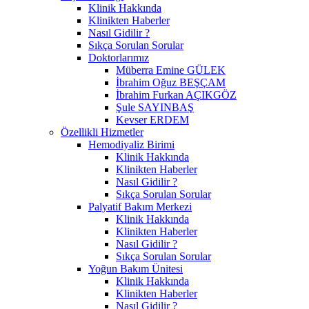
Klinik Hakkında
Klinikten Haberler
Nasıl Gidilir ?
Sıkça Sorulan Sorular
Doktorlarımız
Müberra Emine GÜLEK
İbrahim Oğuz BEŞÇAM
İbrahim Furkan AÇIKGÖZ
Şule SAYINBAŞ
Kevser ERDEM
Özellikli Hizmetler
Hemodiyaliz Birimi
Klinik Hakkında
Klinikten Haberler
Nasıl Gidilir ?
Sıkça Sorulan Sorular
Palyatif Bakım Merkezi
Klinik Hakkında
Klinikten Haberler
Nasıl Gidilir ?
Sıkça Sorulan Sorular
Yoğun Bakım Ünitesi
Klinik Hakkında
Klinikten Haberler
Nasıl Gidilir ?