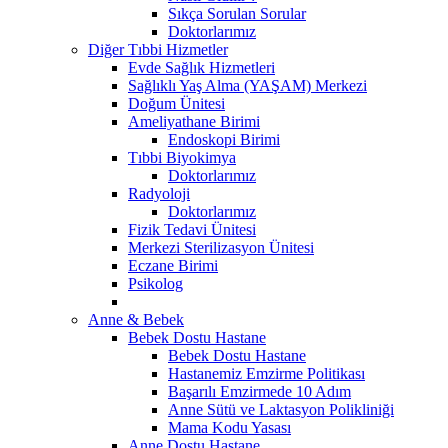
Sıkça Sorulan Sorular
Doktorlarımız
Diğer Tıbbi Hizmetler
Evde Sağlık Hizmetleri
Sağlıklı Yaş Alma (YAŞAM) Merkezi
Doğum Ünitesi
Ameliyathane Birimi
Endoskopi Birimi
Tıbbi Biyokimya
Doktorlarımız
Radyoloji
Doktorlarımız
Fizik Tedavi Ünitesi
Merkezi Sterilizasyon Ünitesi
Eczane Birimi
Psikolog
Anne & Bebek
Bebek Dostu Hastane
Bebek Dostu Hastane
Hastanemiz Emzirme Politikası
Başarılı Emzirmede 10 Adım
Anne Sütü ve Laktasyon Polikliniği
Mama Kodu Yasası
Anne Dostu Hastane