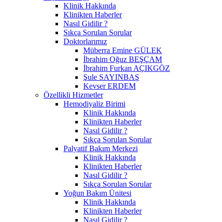
Klinik Hakkında
Klinikten Haberler
Nasıl Gidilir ?
Sıkça Sorulan Sorular
Doktorlarımız
Müberra Emine GÜLEK
İbrahim Oğuz BEŞÇAM
İbrahim Furkan AÇIKGÖZ
Şule SAYINBAŞ
Kevser ERDEM
Özellikli Hizmetler
Hemodiyaliz Birimi
Klinik Hakkında
Klinikten Haberler
Nasıl Gidilir ?
Sıkça Sorulan Sorular
Palyatif Bakım Merkezi
Klinik Hakkında
Klinikten Haberler
Nasıl Gidilir ?
Sıkça Sorulan Sorular
Yoğun Bakım Ünitesi
Klinik Hakkında
Klinikten Haberler
Nasıl Gidilir ?