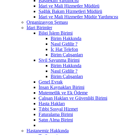
Başhekim Yardımcısı
İdari ve Mali Hizmetler Müdürü
Sağlık Bakım Hizmetleri Müdürü
İdari ve Mali Hizmetler Müdür Yardımcısı
Organizasyon Şeması
İdari Birimler
Bilgi İşlem Birimi
Birim Hakkında
Nasıl Gidilir ?
İç Hat Telefon
Birim Çalışanları
Sivil Savunma Birimi
Birim Hakkında
Nasıl Gidilir ?
Birim Çalışanları
Genel Evrak
İnsan Kaynakları Birimi
Mutemetlik ve Ek Ödeme
Çalışan Hakları ve Güvenliği Birimi
Hasta Hakları
Tıbbi Sosyal Hizmet
Faturalama Birimi
Satın Alma Birimi
Hastanemiz Hakkında