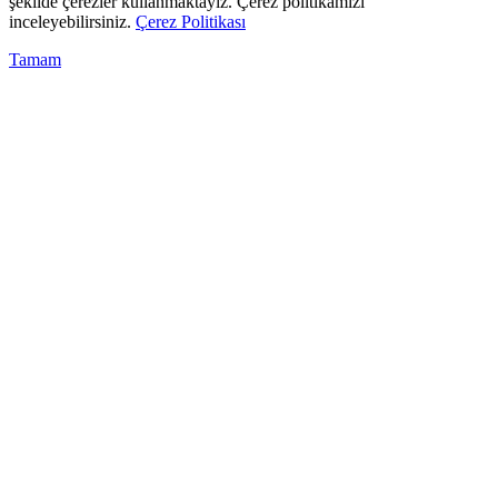
şekilde çerezler kullanmaktayız. Çerez politikamızı
inceleyebilirsiniz.
Çerez Politikası
Tamam