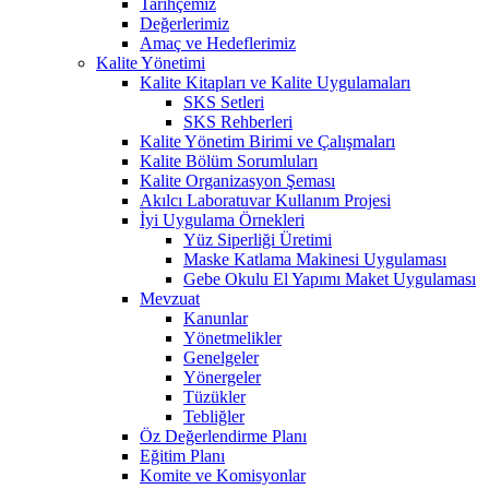
Tarihçemiz
Değerlerimiz
Amaç ve Hedeflerimiz
Kalite Yönetimi
Kalite Kitapları ve Kalite Uygulamaları
SKS Setleri
SKS Rehberleri
Kalite Yönetim Birimi ve Çalışmaları
Kalite Bölüm Sorumluları
Kalite Organizasyon Şeması
Akılcı Laboratuvar Kullanım Projesi
İyi Uygulama Örnekleri
Yüz Siperliği Üretimi
Maske Katlama Makinesi Uygulaması
Gebe Okulu El Yapımı Maket Uygulaması
Mevzuat
Kanunlar
Yönetmelikler
Genelgeler
Yönergeler
Tüzükler
Tebliğler
Öz Değerlendirme Planı
Eğitim Planı
Komite ve Komisyonlar