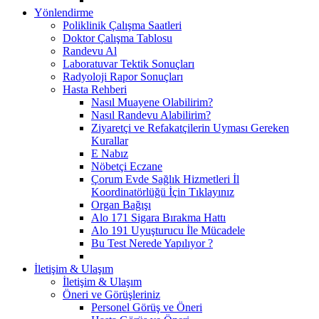
Yönlendirme
Poliklinik Çalışma Saatleri
Doktor Çalışma Tablosu
Randevu Al
Laboratuvar Tektik Sonuçları
Radyoloji Rapor Sonuçları
Hasta Rehberi
Nasıl Muayene Olabilirim?
Nasıl Randevu Alabilirim?
Ziyaretçi ve Refakatçilerin Uyması Gereken
Kurallar
E Nabız
Nöbetçi Eczane
Çorum Evde Sağlık Hizmetleri İl
Koordinatörlüğü İçin Tıklayınız
Organ Bağışı
Alo 171 Sigara Bırakma Hattı
Alo 191 Uyuşturucu İle Mücadele
Bu Test Nerede Yapılıyor ?
İletişim & Ulaşım
İletişim & Ulaşım
Öneri ve Görüşleriniz
Personel Görüş ve Öneri