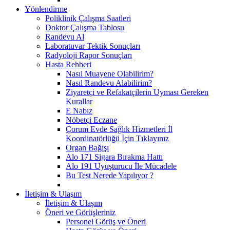
Yönlendirme
Poliklinik Çalışma Saatleri
Doktor Çalışma Tablosu
Randevu Al
Laboratuvar Tektik Sonuçları
Radyoloji Rapor Sonuçları
Hasta Rehberi
Nasıl Muayene Olabilirim?
Nasıl Randevu Alabilirim?
Ziyaretçi ve Refakatçilerin Uyması Gereken
Kurallar
E Nabız
Nöbetçi Eczane
Çorum Evde Sağlık Hizmetleri İl
Koordinatörlüğü İçin Tıklayınız
Organ Bağışı
Alo 171 Sigara Bırakma Hattı
Alo 191 Uyuşturucu İle Mücadele
Bu Test Nerede Yapılıyor ?
İletişim & Ulaşım
İletişim & Ulaşım
Öneri ve Görüşleriniz
Personel Görüş ve Öneri