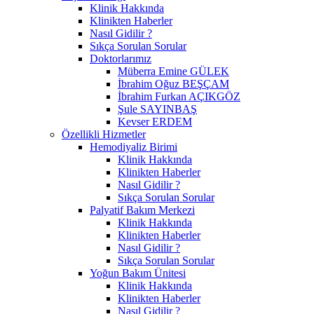
Klinik Hakkında
Klinikten Haberler
Nasıl Gidilir ?
Sıkça Sorulan Sorular
Doktorlarımız
Müberra Emine GÜLEK
İbrahim Oğuz BEŞÇAM
İbrahim Furkan AÇIKGÖZ
Şule SAYINBAŞ
Kevser ERDEM
Özellikli Hizmetler
Hemodiyaliz Birimi
Klinik Hakkında
Klinikten Haberler
Nasıl Gidilir ?
Sıkça Sorulan Sorular
Palyatif Bakım Merkezi
Klinik Hakkında
Klinikten Haberler
Nasıl Gidilir ?
Sıkça Sorulan Sorular
Yoğun Bakım Ünitesi
Klinik Hakkında
Klinikten Haberler
Nasıl Gidilir ?