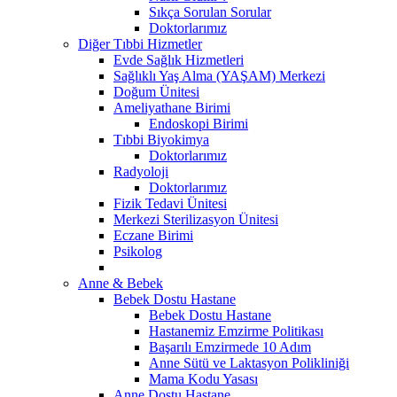
Sıkça Sorulan Sorular
Doktorlarımız
Diğer Tıbbi Hizmetler
Evde Sağlık Hizmetleri
Sağlıklı Yaş Alma (YAŞAM) Merkezi
Doğum Ünitesi
Ameliyathane Birimi
Endoskopi Birimi
Tıbbi Biyokimya
Doktorlarımız
Radyoloji
Doktorlarımız
Fizik Tedavi Ünitesi
Merkezi Sterilizasyon Ünitesi
Eczane Birimi
Psikolog
Anne & Bebek
Bebek Dostu Hastane
Bebek Dostu Hastane
Hastanemiz Emzirme Politikası
Başarılı Emzirmede 10 Adım
Anne Sütü ve Laktasyon Polikliniği
Mama Kodu Yasası
Anne Dostu Hastane