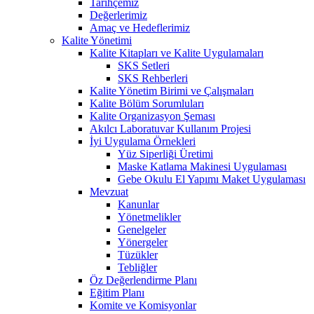
Tarihçemiz
Değerlerimiz
Amaç ve Hedeflerimiz
Kalite Yönetimi
Kalite Kitapları ve Kalite Uygulamaları
SKS Setleri
SKS Rehberleri
Kalite Yönetim Birimi ve Çalışmaları
Kalite Bölüm Sorumluları
Kalite Organizasyon Şeması
Akılcı Laboratuvar Kullanım Projesi
İyi Uygulama Örnekleri
Yüz Siperliği Üretimi
Maske Katlama Makinesi Uygulaması
Gebe Okulu El Yapımı Maket Uygulaması
Mevzuat
Kanunlar
Yönetmelikler
Genelgeler
Yönergeler
Tüzükler
Tebliğler
Öz Değerlendirme Planı
Eğitim Planı
Komite ve Komisyonlar