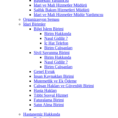
Başhekim Yardımcısı
İdari ve Mali Hizmetler Müdürü
Sağlık Bakım Hizmetleri Müdürü
İdari ve Mali Hizmetler Müdür Yardımcısı
Organizasyon Şeması
İdari Birimler
Bilgi İşlem Birimi
Birim Hakkında
Nasıl Gidilir ?
İç Hat Telefon
Birim Çalışanları
Sivil Savunma Birimi
Birim Hakkında
Nasıl Gidilir ?
Birim Çalışanları
Genel Evrak
İnsan Kaynakları Birimi
Mutemetlik ve Ek Ödeme
Çalışan Hakları ve Güvenliği Birimi
Hasta Hakları
Tıbbi Sosyal Hizmet
Faturalama Birimi
Satın Alma Birimi
Hastanemiz Hakkında