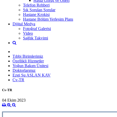
Hasta Görüş ve Öneri
Telefon Rehberi
Sık Sorulan Sorular
Hastane Krokisi
Hastane Bölüm Yerleşim Planı
Dijital Medya
Fotoğraf Galerisi
Video
Sağlık Takvimi
Tıbbi Birimlerimiz
Özellikli Hizmetler
Yoğun Bakım Ünitesi
Doktorlarımız
Ezgi Su ASLAN KAV
Cv-TR
Cv-TR
04 Ekim 2023