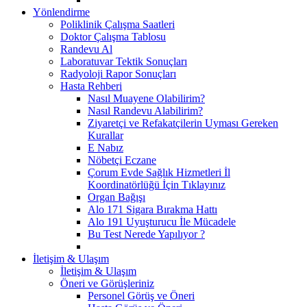
Yönlendirme
Poliklinik Çalışma Saatleri
Doktor Çalışma Tablosu
Randevu Al
Laboratuvar Tektik Sonuçları
Radyoloji Rapor Sonuçları
Hasta Rehberi
Nasıl Muayene Olabilirim?
Nasıl Randevu Alabilirim?
Ziyaretçi ve Refakatçilerin Uyması Gereken
Kurallar
E Nabız
Nöbetçi Eczane
Çorum Evde Sağlık Hizmetleri İl
Koordinatörlüğü İçin Tıklayınız
Organ Bağışı
Alo 171 Sigara Bırakma Hattı
Alo 191 Uyuşturucu İle Mücadele
Bu Test Nerede Yapılıyor ?
İletişim & Ulaşım
İletişim & Ulaşım
Öneri ve Görüşleriniz
Personel Görüş ve Öneri