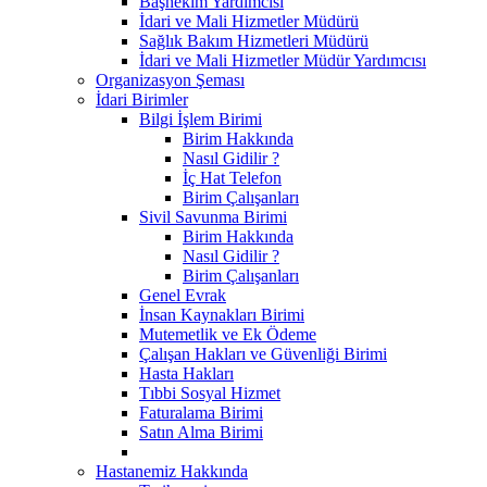
Başhekim Yardımcısı
İdari ve Mali Hizmetler Müdürü
Sağlık Bakım Hizmetleri Müdürü
İdari ve Mali Hizmetler Müdür Yardımcısı
Organizasyon Şeması
İdari Birimler
Bilgi İşlem Birimi
Birim Hakkında
Nasıl Gidilir ?
İç Hat Telefon
Birim Çalışanları
Sivil Savunma Birimi
Birim Hakkında
Nasıl Gidilir ?
Birim Çalışanları
Genel Evrak
İnsan Kaynakları Birimi
Mutemetlik ve Ek Ödeme
Çalışan Hakları ve Güvenliği Birimi
Hasta Hakları
Tıbbi Sosyal Hizmet
Faturalama Birimi
Satın Alma Birimi
Hastanemiz Hakkında