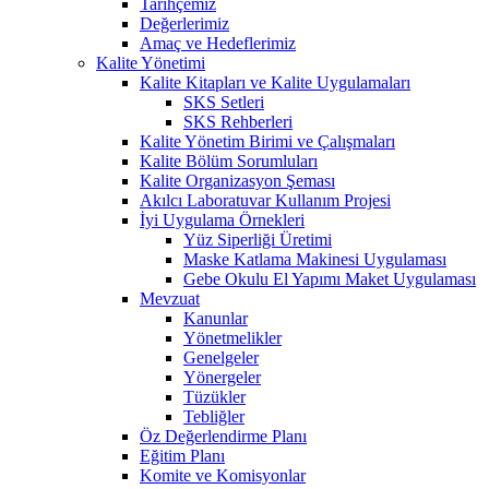
Tarihçemiz
Değerlerimiz
Amaç ve Hedeflerimiz
Kalite Yönetimi
Kalite Kitapları ve Kalite Uygulamaları
SKS Setleri
SKS Rehberleri
Kalite Yönetim Birimi ve Çalışmaları
Kalite Bölüm Sorumluları
Kalite Organizasyon Şeması
Akılcı Laboratuvar Kullanım Projesi
İyi Uygulama Örnekleri
Yüz Siperliği Üretimi
Maske Katlama Makinesi Uygulaması
Gebe Okulu El Yapımı Maket Uygulaması
Mevzuat
Kanunlar
Yönetmelikler
Genelgeler
Yönergeler
Tüzükler
Tebliğler
Öz Değerlendirme Planı
Eğitim Planı
Komite ve Komisyonlar