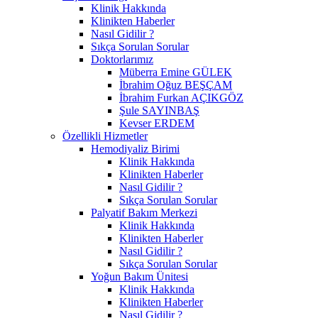
Klinik Hakkında
Klinikten Haberler
Nasıl Gidilir ?
Sıkça Sorulan Sorular
Doktorlarımız
Müberra Emine GÜLEK
İbrahim Oğuz BEŞÇAM
İbrahim Furkan AÇIKGÖZ
Şule SAYINBAŞ
Kevser ERDEM
Özellikli Hizmetler
Hemodiyaliz Birimi
Klinik Hakkında
Klinikten Haberler
Nasıl Gidilir ?
Sıkça Sorulan Sorular
Palyatif Bakım Merkezi
Klinik Hakkında
Klinikten Haberler
Nasıl Gidilir ?
Sıkça Sorulan Sorular
Yoğun Bakım Ünitesi
Klinik Hakkında
Klinikten Haberler
Nasıl Gidilir ?