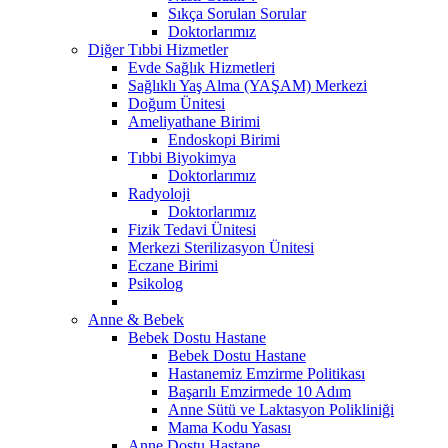
Sıkça Sorulan Sorular
Doktorlarımız
Diğer Tıbbi Hizmetler
Evde Sağlık Hizmetleri
Sağlıklı Yaş Alma (YAŞAM) Merkezi
Doğum Ünitesi
Ameliyathane Birimi
Endoskopi Birimi
Tıbbi Biyokimya
Doktorlarımız
Radyoloji
Doktorlarımız
Fizik Tedavi Ünitesi
Merkezi Sterilizasyon Ünitesi
Eczane Birimi
Psikolog
Anne & Bebek
Bebek Dostu Hastane
Bebek Dostu Hastane
Hastanemiz Emzirme Politikası
Başarılı Emzirmede 10 Adım
Anne Sütü ve Laktasyon Polikliniği
Mama Kodu Yasası
Anne Dostu Hastane