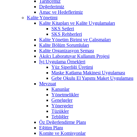
Tarihçemiz
Değerlerimiz
Amaç ve Hedeflerimiz
Kalite Yönetimi
Kalite Kitapları ve Kalite Uygulamaları
SKS Setleri
SKS Rehberleri
Kalite Yönetim Birimi ve Çalışmaları
Kalite Bölüm Sorumluları
Kalite Organizasyon Şeması
Akılcı Laboratuvar Kullanım Projesi
İyi Uygulama Örnekleri
Yüz Siperliği Üretimi
Maske Katlama Makinesi Uygulaması
Gebe Okulu El Yapımı Maket Uygulaması
Mevzuat
Kanunlar
Yönetmelikler
Genelgeler
Yönergeler
Tüzükler
Tebliğler
Öz Değerlendirme Planı
Eğitim Planı
Komite ve Komisyonlar