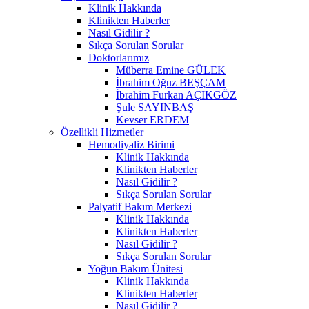
Klinik Hakkında
Klinikten Haberler
Nasıl Gidilir ?
Sıkça Sorulan Sorular
Doktorlarımız
Müberra Emine GÜLEK
İbrahim Oğuz BEŞÇAM
İbrahim Furkan AÇIKGÖZ
Şule SAYINBAŞ
Kevser ERDEM
Özellikli Hizmetler
Hemodiyaliz Birimi
Klinik Hakkında
Klinikten Haberler
Nasıl Gidilir ?
Sıkça Sorulan Sorular
Palyatif Bakım Merkezi
Klinik Hakkında
Klinikten Haberler
Nasıl Gidilir ?
Sıkça Sorulan Sorular
Yoğun Bakım Ünitesi
Klinik Hakkında
Klinikten Haberler
Nasıl Gidilir ?