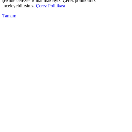
şekilde çerezler kullanmaktayız. Çerez politikamızı
inceleyebilirsiniz.
Çerez Politikası
Tamam