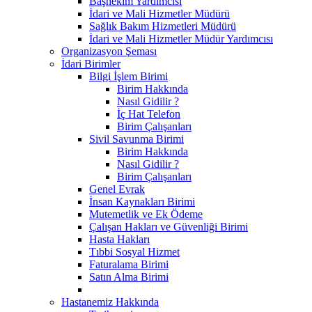
Başhekim Yardımcısı
İdari ve Mali Hizmetler Müdürü
Sağlık Bakım Hizmetleri Müdürü
İdari ve Mali Hizmetler Müdür Yardımcısı
Organizasyon Şeması
İdari Birimler
Bilgi İşlem Birimi
Birim Hakkında
Nasıl Gidilir ?
İç Hat Telefon
Birim Çalışanları
Sivil Savunma Birimi
Birim Hakkında
Nasıl Gidilir ?
Birim Çalışanları
Genel Evrak
İnsan Kaynakları Birimi
Mutemetlik ve Ek Ödeme
Çalışan Hakları ve Güvenliği Birimi
Hasta Hakları
Tıbbi Sosyal Hizmet
Faturalama Birimi
Satın Alma Birimi
Hastanemiz Hakkında