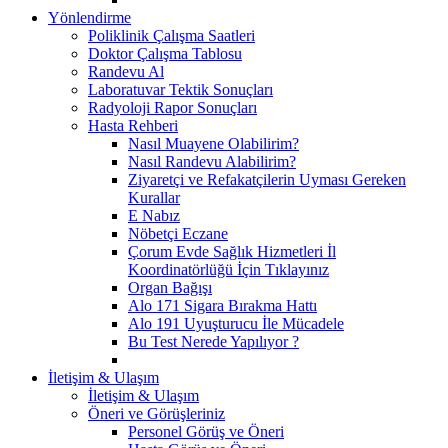
Yönlendirme
Poliklinik Çalışma Saatleri
Doktor Çalışma Tablosu
Randevu Al
Laboratuvar Tektik Sonuçları
Radyoloji Rapor Sonuçları
Hasta Rehberi
Nasıl Muayene Olabilirim?
Nasıl Randevu Alabilirim?
Ziyaretçi ve Refakatçilerin Uyması Gereken
Kurallar
E Nabız
Nöbetçi Eczane
Çorum Evde Sağlık Hizmetleri İl
Koordinatörlüğü İçin Tıklayınız
Organ Bağışı
Alo 171 Sigara Bırakma Hattı
Alo 191 Uyuşturucu İle Mücadele
Bu Test Nerede Yapılıyor ?
İletişim & Ulaşım
İletişim & Ulaşım
Öneri ve Görüşleriniz
Personel Görüş ve Öneri