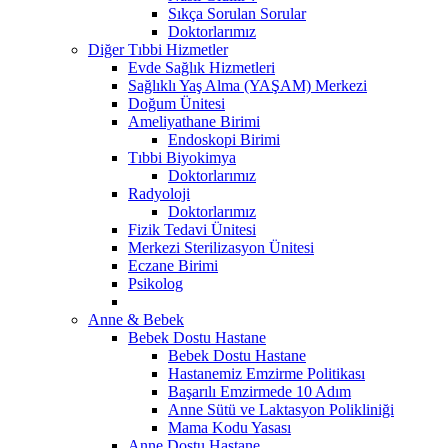
Sıkça Sorulan Sorular
Doktorlarımız
Diğer Tıbbi Hizmetler
Evde Sağlık Hizmetleri
Sağlıklı Yaş Alma (YAŞAM) Merkezi
Doğum Ünitesi
Ameliyathane Birimi
Endoskopi Birimi
Tıbbi Biyokimya
Doktorlarımız
Radyoloji
Doktorlarımız
Fizik Tedavi Ünitesi
Merkezi Sterilizasyon Ünitesi
Eczane Birimi
Psikolog
Anne & Bebek
Bebek Dostu Hastane
Bebek Dostu Hastane
Hastanemiz Emzirme Politikası
Başarılı Emzirmede 10 Adım
Anne Sütü ve Laktasyon Polikliniği
Mama Kodu Yasası
Anne Dostu Hastane